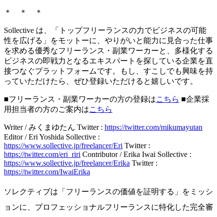
＊ ＊ ＊
Sollective は、「トップフリーランスの力でビジネスの可能
性を広げる」をモットーに、やりがいと能力に見合った仕事
を求める優秀なフリーランス・副業ワーカーと、多様化する
ビジネスの即戦力となるエキスパートを探している企業を直
接つなぐプラットフォームです。もし、すこしでも興味を持
っていただけたら、ぜひ登録いただけると嬉しいです。
■フリーランス・副業ワーカーの方の登録は
こちら
■
企業採
用担当者の方のご案内は
こちら
Writer / みくまゆたん
Twitter :
https://twitter.com/mikumayutan
Editor / Eri Yoshida
Sollective :
https://www.sollective.jp/freelancer/Eri
Twitter :
https://twitter.com/eri_riri
Contributor / Erika Iwai
Sollective :
https://www.sollective.jp/freelancer/Erika
Twitter :
https://twitter.com/IwaiErika
ソレクティブは「フリーランスの価値を証明する」をミッシ
ョンに、プロフェッショナルフリーランスに特化した完全審