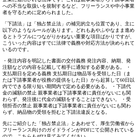
への不当な取扱いを規制するなど、
フリーランスや中小事業
者を守るために定められました。
「下請法」は「独占禁止法」の補完的立ち位置であり、主に
以下のようなルールがあります。どれもあやふやなまま進め
るとトラブルにつながりかねない重要な項目ばかりですが、
こういった内容はすでに法律で義務や対応方法が決められて
いるのです。
・発注内容を明記した書面の交付義務
発注内容、納期、発
注額などの内容を記載して相手に通知する必要がある。
・
支払期日を定める義務
支払期日は物品等を受領した日（ま
たは下請事業者が役務の提供をした日）から起算して60日以
内でできる限り短い期間内で定める必要がある。
・下請代
金の減額の禁止
親事業者は下請事業者に責任がないにも関
わらず、発注後に代金の減額をすることはできない。
・受
領拒否の禁止
親事業者は下請事業者に責任がないにも関わ
らず、納品物の受領を拒むと下請法違反となる。
先にご紹介した「独占禁止法」とあわせて、厚生労働省から
フリーランス向けのガイドラインがPDFにて公開されている
ので、こちらもぜひ見てみてください。