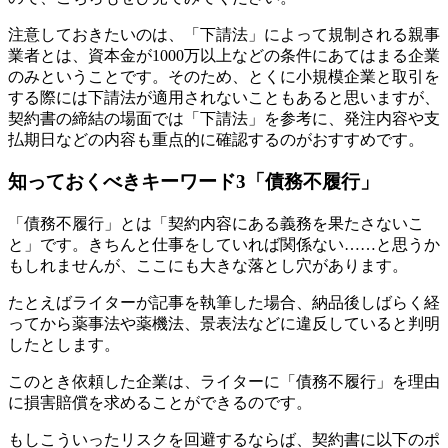
注意しておきたいのは、
「下請法」によって規制される親事
業者とは、資本金が1000万以上などの条件にあてはまる企業
のみ
ということです。そのため、とくに小規模企業と取引を
する際には下請法が適用されないこともあると思いますが、
契約書の締結の場面では「下請法」を参考に、発注内容や支
払期日などの内容も重点的に確認するのがおすすめです。
知っておくべきキーワード3「債務不履行」
「債務不履行」とは「契約内容にある義務を果たさないこ
と」です。きちんと仕事をしていれば関係ない……と思うか
もしれませんが、ここにも大きな落とし穴があります。
たとえばライターが記事を執筆した場合、納品後しばらく経
ってから薬事法や薬機法、景表法などに違反していると判明
したとします。
このとき依頼した企業は、ライターに「債務不履行」を理由
に損害賠償を求めることができるのです。
もしこういったリスクを回避するならば、契約書に以下のポ