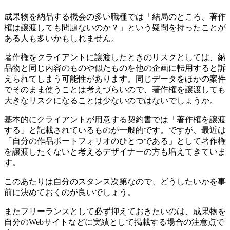
成果物を納品する機会の多い職種では
「結局のところ、著作
権は譲渡しても問題ないのか？」という疑問
を持ったことが
ある人も多いかもしれません。
著作権をクライアントに譲渡したときのリスクとしては、納
品物と同じ内容のものや似たものを他の企画に転用すると訴
えられてしまう可能性があります。同じデータをほかの案件
でそのまま使うことは考えづらいので、
著作権を譲渡しても
大きなリスクになることは少ない
のではないでしょうか。
基本的にクライアントが用意する契約書では「著作権を譲渡
する」と記載されているものが一般的です。ですが、最近は
「自分の作品ポートフォリオのひとつである」として著作権
を譲渡したくないと考えるデザイナーの方も増えてきていま
す。
このあたりは自分のスタンス次第なので、どうしたいかを事
前に決めておくのが良いでしょう。
また
フリーランスとして必ず抑えておきたいのは、成果物を
自分のWebサイトなどに実績として掲載する場合の注意点
で