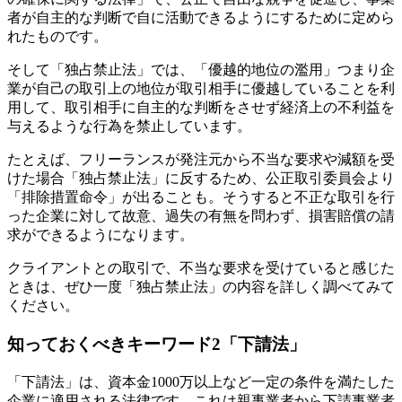
者が自主的な判断で自に活動できるようにするために定めら
れたものです。
そして「独占禁止法」では、
「優越的地位の濫用」つまり企
業が自己の取引上の地位が取引相手に優越していることを利
用して、取引相手に自主的な判断をさせず経済上の不利益を
与えるような行為を禁止
しています。
たとえば、フリーランスが発注元から不当な要求や減額を受
けた場合「独占禁止法」に反するため、公正取引委員会より
「排除措置命令」が出ることも。そうすると不正な取引を行
った企業に対して故意、過失の有無を問わず、損害賠償の請
求ができるようになります。
クライアントとの取引で、不当な要求を受けていると感じた
ときは、ぜひ一度「独占禁止法」の内容を詳しく調べてみて
ください。
知っておくべきキーワード2「下請法」
「下請法」は、資本金1000万以上など一定の条件を満たした
企業に適用される法律です。これは親事業者から下請事業者