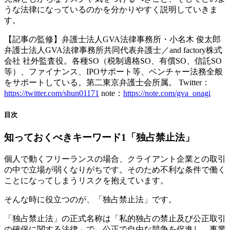
うな法律になっているのかを分かりやすく説明していきま
す。
【記事の監修】弁護士法人GVA法律事務所・小名木 俊太郎
弁護士法人GVA法律事務所共同代表弁護士／and factory株式
会社 社外監査役。各種SO（税制適格SO、有償SO、信託SO
等）、ファイナンス、IPOサポート等、ベンチャー法務全般
をサポートしている。第二東京弁護士会所属。 Twitter：
https://twitter.com/shun01171
note：
https://note.com/gva_onagi
目次
知っておくべきキーワード1「独占禁止法」
個人で動くフリーランスの場合、クライアント企業との取引
の中で立場が弱くなりがちです。そのため不利な条件で働く
ことになってしまうリスクを抱えています。
そんな時に役立つのが、「独占禁止法」です。
「独占禁止法」の正式名称は「私的独占の禁止及び公正取引
の確保に関する法律」で、公正で自由な競争を促進し、事業