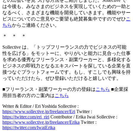
との出会いを見つける方法をご紹介しました。Sollective で
は今後も、みなさまのビジネスを実現していくための一助と
なるべく、さまざまな機能を開発していきます。機能やサー
ビスについてのご意見やご要望も絶賛募集中ですのでぜひ
こ
ちら
からご連絡ください。
＊ ＊ ＊
Sollective は、「トップフリーランスの力でビジネスの可能
性を広げる」をモットーに、やりがいと能力に見合った仕事
を求める優秀なフリーランス・副業ワーカーと、多様化する
ビジネスの即戦力となるエキスパートを探している企業を直
接つなぐプラットフォームです。もし、すこしでも興味を持
っていただけたら、ぜひ登録いただけると嬉しいです。
■フリーランス・副業ワーカーの方の登録は
こちら
■
企業採
用担当者の方のご案内は
こちら
Writer & Editor / Eri Yoshida
Sollective :
https://www.sollective.jp/freelancer/Eri
Twitter :
https://twitter.com/eri_riri
Contributor / Erika Iwai
Sollective :
https://www.sollective.jp/freelancer/Erika
Twitter :
https://twitter.com/IwaiErika