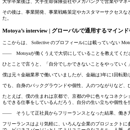
大学卒業後は、大手生命保険会社やメガバンクで営業やマネ
その後は、事業開発、事業戦略策定やカスタマーサクセスなどを担
た。
Motoya’s interview | グローバルで通用
ここからは、 Sollective のプロフィールには載っていない 
—— Motoyaが働くうえで大切にしていることを教えてくだ
ひとことで言うと、
「自分でしかできないことをやっていく
僕は元々金融業界で働いていましたが、金融は3年に1回転
でも、自身のバックグラウンドや個性、人のつながりなど、
たとえば、僕の生まれは京都で、京都の中に色々なコネクシ
もできる仕事をしているんだろう、
自分の生い立ちや個性を
—— そうして正社員からフリーランスとなった結果、働き
フリーランスはより気軽に、いろんな企業のプロジェクトに
で、ビジネスパーソンとしてよりユニークなスキル、人脈、