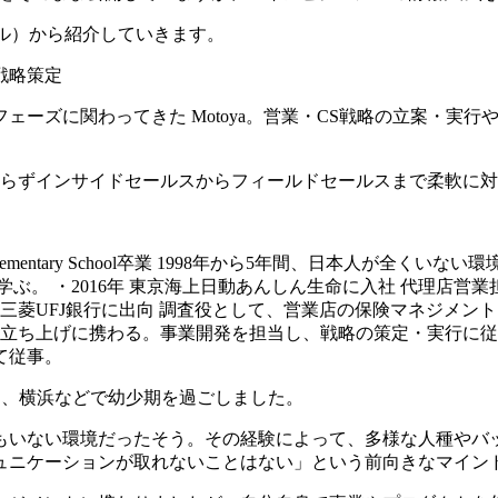
スキル）から紹介していきます。
戦略策定
ェーズに関わってきた Motoya。営業・CS戦略の立案・実
わらずインサイドセールスからフィールドセールスまで柔軟に
ntary School卒業
1998年から5年間、日本人が全くいない
学ぶ。
・2016年 東京海上日動あんしん生命に入社
代理店営業
年 三菱UFJ銀行に出向
調査役として、営業店の保険マネジメント
業の立ち上げに携わる。事業開発を担当し、戦略の策定・実行に
て従事。
リカ、横浜などで幼少期を過ごしました。
もいない環境だったそう。その経験によって、多様な人種やバ
ュニケーションが取れないことはない」という前向きなマイン