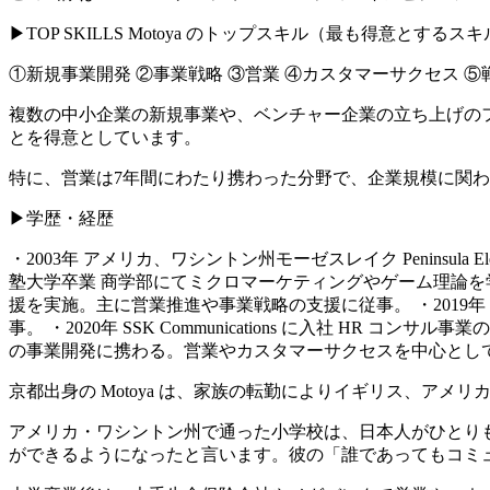
▶︎TOP SKILLS
Motoya のトップスキル（最も得意とする
①新規事業開発 ②事業戦略 ③営業 ④カスタマーサクセス ⑤
複数の中小企業の新規事業や、ベンチャー企業の立ち上げのフ
とを得意としています。
特に、営業は7年間にわたり携わった分野で、企業規模に関
▶︎学歴・経歴
・2003年 アメリカ、ワシントン州モーゼスレイク Peninsula Eleme
塾大学卒業
商学部にてミクロマーケティングやゲーム理論を
援を実施。主に営業推進や事業戦略の支援に従事。
・2019
事。
・2020年 SSK Communications に入社
HR コンサル事
の事業開発に携わる。営業やカスタマーサクセスを中心とし
京都出身の Motoya は、家族の転勤によりイギリス、アメ
アメリカ・ワシントン州で通った小学校は、日本人がひとり
ができるようになったと言います。
彼の「誰であってもコミ