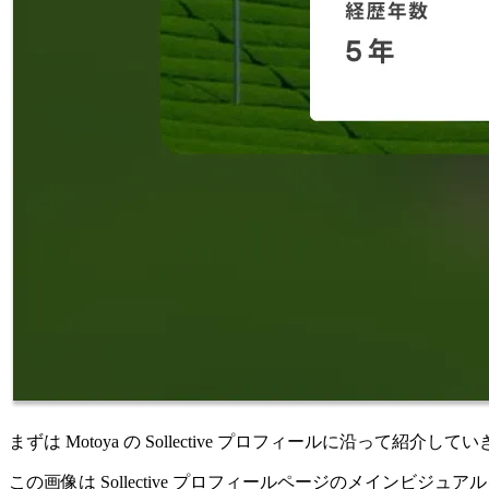
まずは Motoya の Sollective プロフィールに沿って紹介
この画像は Sollective プロフィールページのメイン