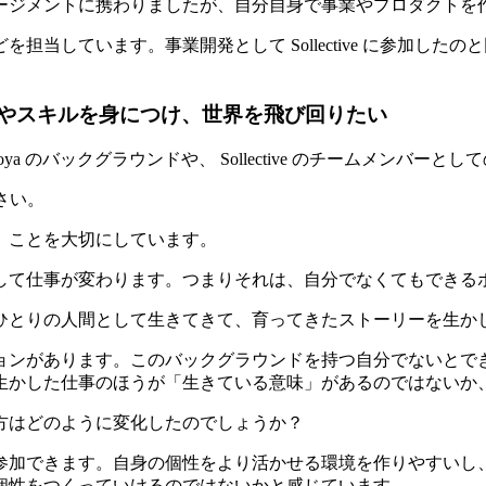
ージメントに携わりましたが、自分自身で事業やプロダクトを
当しています。事業開発として Sollective に参加し
するマインドやスキルを身につけ、世界を飛び回りたい
Motoya のバックグラウンドや、 Sollective のチームメ
さい。
」ことを大切
にしています。
勤して仕事が変わります。つまりそれは、自分でなくてもできる
ひとりの人間として生きてきて、育ってきたストーリーを生か
ョンがあります。このバックグラウンドを持つ自分でないとで
生かした仕事のほうが「生きている意味」があるのではないか
方はどのように変化したのでしょうか？
参加できます。
自身の個性をより活かせる環境を作りやすい
し
個性をつくっていけるのではないかと感じています。