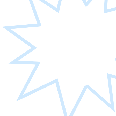
SaaS 型サービスを提供するスタートアップです。フリーラ
ンスの皆さんがそれぞれ理想とするキャリアの実現をサポー
トするだけでなく、企業に対してフリーランスや副業ワーカ
ーを採り入れたアジャイルな組織作りを提案しています。詳
しくは下記のリンクから🔗
■フリーランス・副業ワーカーの皆さんは
こちら
■組織改革
に興味のある企業の皆さんは
こちら
Writer / Maishilo
Sollective：
https://www.sollective.jp/freelancer/maishilo
Twitter：
https://twitter.com/_maishilo_
note：
https://note.com/maishilo
Editor
/ Yuna Park
Sollective：
https://www.sollective.jp/freelancer/Yuna/
LinkedIn：
https://www.linkedin.com/in/yuna-park-9a802411b/
note：
https://note.com/yunapark
ソレクティブは「フリーランスの価値を証明する」をミッシ
ョンに、プロフェッショナルフリーランスに特化した完全審
査制プラットフォーム「Sollective」や SaaS 型サービスを提
供するスタートアップです。フリーランスの皆さんがそれぞ