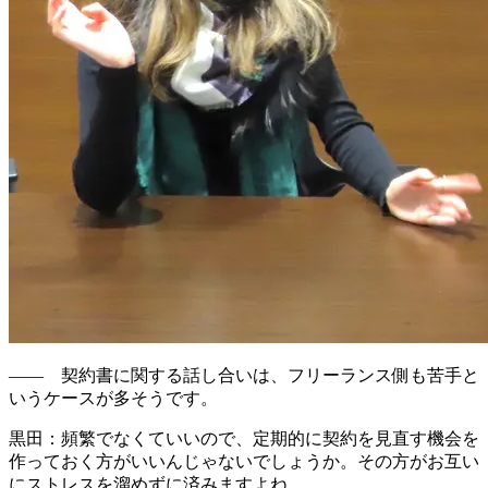
—— フリーランスに能力を発揮してもらうため、企業側が
気をつけるべきポイントはありますか？
エリカ：
うまくいっている企業は、フリーランスをチームの
一員として扱っている
と感じます。必要な社内の情報を提供
して、バックグラウンドも共有して、社員とフリーランスの
間でちゃんと信頼関係を作っているんです。
黒田：
契約書できちんと業務を決めるというのも重要
だと思
います。企業側が慣れていないと、フリーランスへの仕事の
切り出し方があいまいになりがちなんですね。
それで、いざ業務のときに「この情報を教えていいのか
な？」と不安になって情報共有が少なくなったり、仕事をふ
るタイミングがずれてしまったりします。最初からきちんと
範囲を決められるといいですよね。