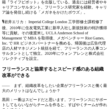
籍『ライフピボット』を出版している。過去には経営者やキ
ャリアコンサルタント、フリーランス研究家を経験。キャリ
ア論を発信し続ける「メガネをかけたボウズ」。
🎙
岩井エリカ：
Imperial College London 工学部修士課程修了
後、2010年に住友電気工業に新卒入社し新規技術の特許獲得
等に貢献。その後渡米し UCLA Anderson School of
Management で MBA を取得後、メガベンチャー Riot Games,
Inc. で HR ビジネスパートナーを務める。帰国後は広告代理
店の人材マネジメント統括を経て、フリーランスの人事コン
サルタントとして独立。2020年にウォン アレンと株式会社
ソレクティブを設立。
フリーランスと協業するとスピード感のある組織
改革ができる
—— まず、組織改革をしたい企業がフリーランスと働く最
大のメリットはなんでしょうか？
黒田：
一番はスピードだと思います。
フリーランスにサポー
トしてもらいながらチームを作ると、すばやくチームが作れ