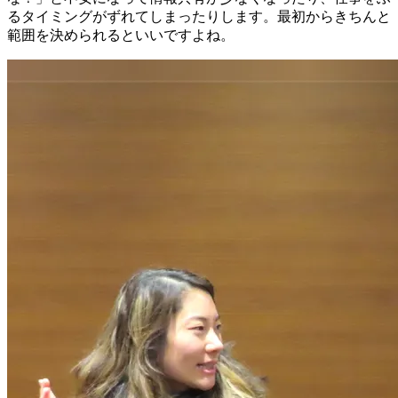
るべきでしょうか？
エリカ：正社員の面接の場合はカルチャーフィットを重視し
ますが、フリーランスは正社員のように社内で育成しないの
で、
カルチャーよりコミュニケーション能力のチェックの方
が重要
になりがちです。それから、私の場合は依頼する業務
のスキルセットは必ず確認するようにしています。
黒田：僕も
スキルセットの確認は非常に重要
だと思っていま
す。過去の実績を聞くだけではなく、そのプロジェクトでど
こを担当したか、何人チームでやったのか、最終的なアウト
プットはどうだったかなど、詳細に確認した方がよいと思い
ます。
エリカ：
あまりフリーランスに慣れていない企業の場合は、
一旦経験豊富なシニアレベルのフリーランスを採用する
とい
う方法もあります。ディレクション的な視野を持っていれ
ば、こちらが慣れていなくても向こうがアドバイスしてくれ
るんですよね。そういったディレクションの経歴のチェック
も大事かもしれません。
フリーランスをチームの一員として扱う