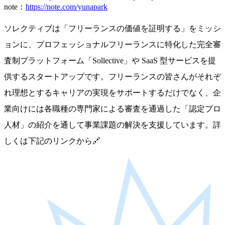
黒田：「個の時代＝インフルエンサーのように有名じゃない
と食べていけない時代」というイメージがあると思うんで
す。でも、実際は有名でなくても、プロフェッショナルなら
自分のやりたいことでちゃんと食べていけるんですよ。そう
いう「フリーランス＝プロ」というイメージがもっと広まっ
て、業界がもっと盛り上がって欲しいですね。
エリカ：私たちソレクティブは企業とフリーランスのマッチ
ングからスタートしましたが、今後は契約が成立したあとの
サポートも充実させていきたいと思っています。それから、
企業のフリーランスに対する理解も変えていきたいですね。
ハードルはありますが、これからもフリーランス業界を盛り
上げていきたいです。
—— 本日はありがとうございました！
＊ ＊ ＊
ソレクティブは「フリーランスの価値を証明する」をミッシ
ョンに、フリーランス向け完全審査制プラットフォームや