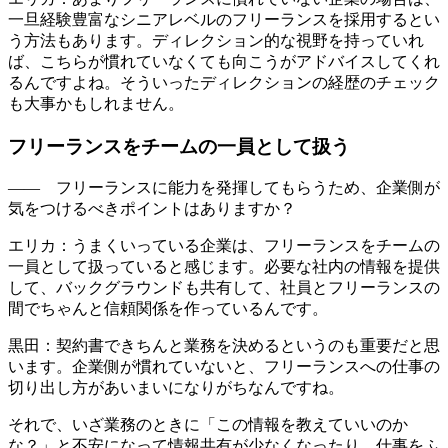
積極的なマインドをもっているか
どうかですね。
黒田：そうですね。業界や規模はあまり関係ないと思いま
す。
—— 企業が、優秀なフリーランスをうまく採用するコツは
ありますか？
エリカ：初めてフリーランスを採用する場合は、「会社とし
て初めての試みです」ときちんと明記するのがおすすめで
す。そのうえで、
コミュニケーションしながら業務や条件を
決めていく姿勢を見せるといい
ですよね。
黒田：よくあるのは、社員の方や既に働いているフリーラン
スの知り合いに声をかけてもらう「リファラル」ですよね。
ただ、
フリーランスどうしのリファラルはスキルチェックが
しにくい
という問題があります。
慣れていない企業の場合は、Sollective や （黒田氏が運営す
るフリーランスコミュニティの）FreelanceNow のようなプ
ロを間にはさむ方がミスマッチが起きずに済むはずです。
—— フリーランスの採用面接ではどんなことをチェックす