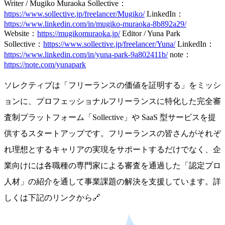
Writer / Mugiko Muraoka
Sollective：
https://www.sollective.jp/freelancer/Mugiko/
LinkedIn：
https://www.linkedin.com/in/mugiko-muraoka-8b892a29/
Website：
https://mugikomuraoka.jp/
Editor / Yuna Park
Sollective：
https://www.sollective.jp/freelancer/Yuna/
LinkedIn：
https://www.linkedin.com/in/yuna-park-9a802411b/
note：
https://note.com/yunapark
ソレクティブは「フリーランスの価値を証明する」をミッシ
ョンに、プロフェッショナルフリーランスに特化した完全審
査制プラットフォーム「Sollective」や SaaS 型サービスを提
供するスタートアップです。フリーランスの皆さんがそれぞ
れ理想とするキャリアの実現をサポートするだけでなく、企
業向けには各職種の専門家による審査を通過した「認定プロ
人材」の紹介を通して事業課題の解決を支援しています。詳
しくは下記のリンクから🔗