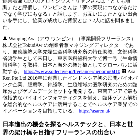
創業者兼 CEO のアロイシウス・リャンさんは「とても順
調」だと評価し、ワンピンさんは「夢の実現につながるだけ
でなく学びにもなる」と話します。お互いにまたとない出合
いを手にし、協業が成功した背景とは？2人に話を聞きまし
た。
👤
Wanping Aw（アウ ワンピン）（事業開発フリーランス）
株式会社TokudAw の創業者兼マネジングディレクターであ
り、慶應義塾大学先端生命科学研究所の特任助教。文部科学
省奨学生として来日し、東京医科歯科大学で博士号（生命情
報科学）を取得。日本と海外の架け橋としてグローバルに活
動する。
https://www.sollective.jp/freelancer/uepomu0410
🏢
Asa
Ren Pte Ltd
2016年に創業したインドネシア初の民間バイオバ
ンク企業。腫瘍学、神経学、生殖領域の医学研究のための臨
床およびゲノムデータセットを開発する。東南アジアで最も
包括的なバイオインフォマティクスを備え、臨床ゲノム解析
を総合的なヘルスケアに活用することでヘルスケア業界での
イノベーションを目指している。
https://asaren.ai/
日本進出の機会を探るヘルステックと、日本と世
界の架け橋を目指すフリーランスの出合い