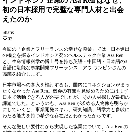
インドネシア企業の Asa Ren はなぜ、
初の日本採用で完璧な専門人材と出会
えたのか
Share:
02
今回の「企業とフリーランスの幸せな協業」では、日本進出
の機会を探るインドネシア発のヘルステック企業 Asa Ren
と、生命情報科学の博士号を持ち英語・中国語・日本語の3
言語に堪能な事業開発フリーランス、アウ ワンピンさんの
協業を紹介します。
日本市場への参入を検討するも、国内にコネクションがまっ
たくなかった Asa Ren。機会の有無を見極めるためにはまず
日本で活動できる人が必要でしたが、その人材探しが最初の
課題でした。というのも、Asa Ren が求める人物像を明らか
にしていくと、事業開発スキル、研究知識、語学力と多岐に
わたる能力を持つ希少な存在だとわかったからです。
そんな厳しい要件ながら実現した協業について、Asa Ren の