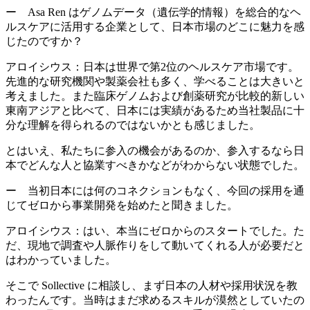
ー Asa Ren はゲノムデータ（遺伝学的情報）を総合的なヘ
ルスケアに活用する企業として、日本市場のどこに魅力を感
じたのですか？
アロイシウス：
日本は世界で第2位のヘルスケア市場です。
先進的な研究機関や製薬会社も多く、学べることは大きいと
考えました。また臨床ゲノムおよび創薬研究が比較的新しい
東南アジアと比べて、日本には実績があるため当社製品に十
分な理解を得られるのではないかとも感じました。
とはいえ、私たちに
参入の機会があるのか、参入するなら日
本でどんな人と協業すべきかなどがわからない状態
でした。
ー 当初日本には何のコネクションもなく、今回の採用を通
じてゼロから事業開発を始めたと聞きました。
アロイシウス：
はい、本当にゼロからのスタートでした。た
だ、現地で調査や人脈作りをして動いてくれる人が必要だと
はわかっていました。
そこで Sollective に相談し、まず日本の人材や採用状況を教
わったんです。当時はまだ
求めるスキルが漠然としていたの