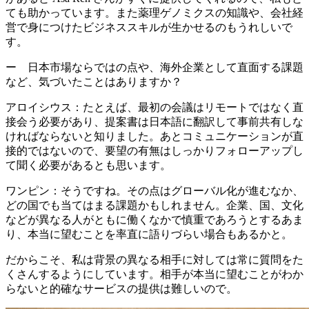
ても助かっています。また
薬理ゲノミクスの知識や、会社経
営で身につけたビジネススキルが生かせる
のもうれしいで
す。
ー 日本市場ならではの点や、海外企業として直面する課題
など、気づいたことはありますか？
アロイシウス：
たとえば、最初の会議はリモートではなく直
接会う必要があり、提案書は日本語に翻訳して事前共有しな
ければならないと知りました。あとコミュニケーションが直
接的ではないので、要望の有無はしっかりフォローアップし
て聞く必要があるとも思います。
ワンピン：
そうですね。その点はグローバル化が進むなか、
どの国でも当てはまる課題かもしれません。企業、国、文化
などが異なる人がともに働くなかで慎重であろうとするあま
り、本当に望むことを率直に語りづらい場合もあるかと。
だからこそ、私は
背景の異なる相手に対しては常に質問をた
くさんする
ようにしています。相手が本当に望むことがわか
らないと的確なサービスの提供は難しいので。