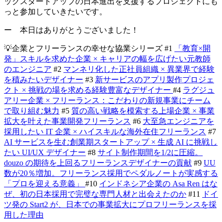
ックスタートアップの日本進出を支援するプロジェクトにも
っと参加していきたいです。
ー 本日はありがとうございました！
💡
企業とフリーランスの幸せな協業シリーズ
#1
「教育×開
発」スキルを求めた企業 × キャリアの幅を広げたい元教師
のエンジニア
#2
マンネリ化した正社員組織 × 異業界で経験
を積みたいデザイナー
#3
新サービスのアプリ製作プロジェ
クト × 挑戦の場を求める経験豊富なデザイナー
#4
ラグジュ
アリー企業 × フリーランス：こだわりの新規事業にチーム
で取り組む魅力
#5
質の高い戦略を模索する上場企業 × 事業
拡大を叶えた事業開発フリーランス
#6
大至急エンジニアを
採用したい IT 企業 × ハイスキルな海外在住フリーランス
#7
AI サービスを生む創業期スタートアップ × 生成 AI に挑戦し
たい UI/UX デザイナー
#8
サイト制作期間を1/2に圧縮。
douzo の期待を上回るフリーランスデザイナーの貢献
#9
UU
数が20％増加。フリーランス採用でペダルノートが実感する
「プロを迎える意義」
#10
インドネシア企業の Asa Ren はな
ぜ、初の日本採用で完璧な専門人材と出会えたのか
#11
ドイ
ツ発の Start2 が、日本での事業拡大にプロフリーランスを採
用した理由