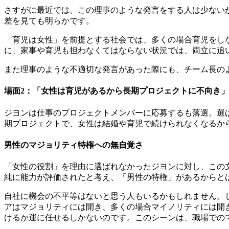
さすがに最近では、この理事のような発言をする人は少ない
差を見ても明らかです。
「育児は女性」を前提とする社会では、多くの場合
育児をし
に、家事や育児も担わなくてはならない状況では、両立に追
また理事のような不適切な発言があった際にも、チーム長の
場面2：「女性は育児があるから長期プロジェクトに不向き」
ジヨンは仕事のプロジェクトメンバーに応募するも落選。選
期プロジェクトで、女性は結婚や育児で続けられなくなるか
男性のマジョリティ特権への無自覚さ
「女性の役割」を理由に選ばれなかったジヨンに対し、この
純に能力が評価されたと考え、「男性の特権」があるからと
自社に機会の不平等はないと思う人もいるかもしれません。
アはマジョリティには開き、多くの場合マイノリティには開
けるか運に任せるしかない
のです。このシーンは、職場での