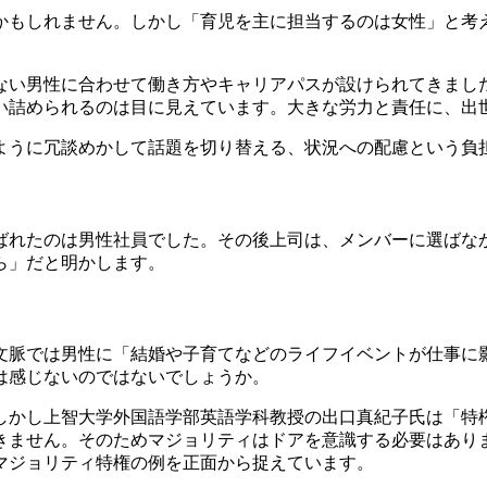
かもしれません。しかし「育児を主に担当するのは女性」と考
ない男性に合わせて働き方やキャリアパスが設けられてきまし
い詰められるのは目に見えています。大きな労力と責任に、出
ように冗談めかして話題を切り替える、
状況への配慮という負
ばれたのは男性社員でした。その後上司は、メンバーに選ばな
ら」だと明かします。
文脈では
男性に「結婚や子育てなどのライフイベントが仕事に
は感じないのではないでしょうか。
しかし上智大学外国語学部英語学科教授の出口真紀子氏は
「特
きません。そのため
マジョリティはドアを意識する必要はあり
マジョリティ特権の例を正面から捉えています。