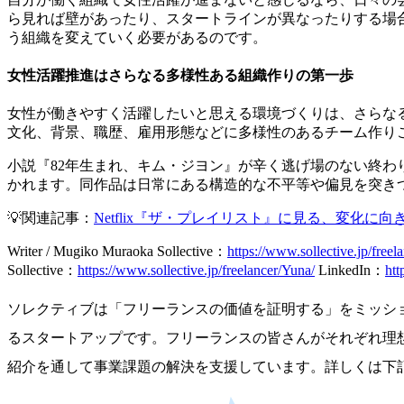
ら見れば壁があったり、スタートラインが異なったりする場
う組織を変えていく必要がある
のです。
女性活躍推進はさらなる多様性ある組織作りの第一歩
女性が働きやすく活躍したいと思える環境づくりは、さらな
文化、背景、職歴、雇用形態などに多様性のあるチーム作り
小説『82年生まれ、キム・ジヨン』が辛く逃げ場のない終わ
かれます。同作品は日常にある構造的な不平等や偏見を突き
💡関連記事：
Netflix『ザ・プレイリスト』に見る、変化に
Writer / Mugiko Muraoka
Sollective：
https://www.sollective.jp/free
Sollective：
https://www.sollective.jp/freelancer/Yuna/
LinkedIn：
htt
ソレクティブは「フリーランスの価値を証明する」をミッションに
るスタートアップです。フリーランスの皆さんがそれぞれ理
紹介を通して事業課題の解決を支援しています。詳しくは下記