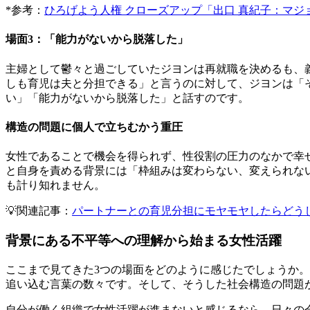
*参考：
ひろげよう人権 クローズアップ「出口 真紀子：マ
場面3：「能力がないから脱落した」
主婦として鬱々と過ごしていたジヨンは再就職を決めるも、
しも育児は夫と分担できる」と言うのに対して、ジヨンは
「
い」「能力がないから脱落した」と話すのです。
構造の問題に個人で立ちむかう重圧
女性であることで機会を得られず、性役割の圧力のなかで幸
と自身を責める背景には
「枠組みは変わらない、変えられな
も計り知れません。
💡関連記事：
パートナーとの育児分担にモヤモヤしたらどう
背景にある不平等への理解から始まる女性活躍
ここまで見てきた3つの場面をどのように感じたでしょうか。
追い込む言葉の数々です。そして、そうした
社会構造の問題
自分が働く組織で女性活躍が進まないと感じるなら、日々の