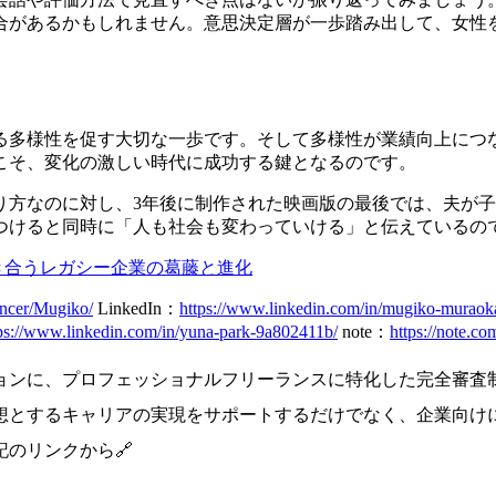
合があるかもしれません。
意思決定層が一歩踏み出して、女性
る多様性を促す大切な一歩です。そして多様性が業績向上につ
こそ、変化の激しい時代に成功する鍵となるのです。
り方なのに対し、3年後に制作された映画版の最後では、夫が
つけると同時に「人も社会も変わっていける」と伝えているの
向き合うレガシー企業の葛藤と進化
lancer/Mugiko/
LinkedIn：
https://www.linkedin.com/in/mugiko-murao
ps://www.linkedin.com/in/yuna-park-9a802411b/
note：
https://note.c
、プロフェッショナルフリーランスに特化した完全審査制プラットフ
想とするキャリアの実現をサポートするだけでなく、企業向け
のリンクから🔗