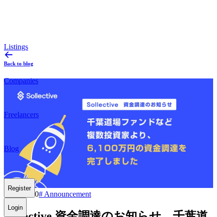
Listings
Back to blog
Companies
Freelancers
Blog
Register
2022.05.30
#
Announcement
Login
Sollective 資金調達のお知らせ – 千葉道