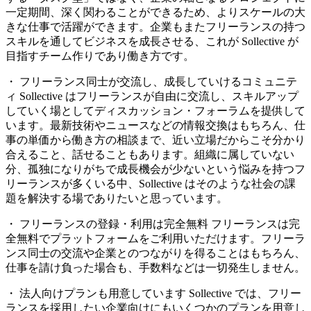
一定期間、深く関わることができるため、よりスケールの大
きな仕事で活躍ができます。企業もまたフリーランスの持つ
スキルを通してビジネスを成長させる、これが Sollective が
目指すチーム作りであり働き方です。
・ フリーランス同士が交流し、成長していけるコミュニテ
ィ
Sollective はフリーランスが自由に交流し、スキルアップ
していく場としてディスカッション・フォーラムを提供して
います。最新技術やニュースなどの情報交換はもちろん、仕
事の単価から働き方の相談まで、近い立場だからこそ分かり
合えること、話せることもあります。組織に属していない
分、孤独になりがちで成長機会が少ないという悩みを持つフ
リーランスが多くいる中、Sollective はそのような社会の課
題を解決する場でありたいと思っています。
・ フリーランスの登録・利用は完全無料
フリーランスは完
全無料でプラットフォームをご利用いただけます。フリーラ
ンス同士の交流や企業とのつながりを得ることはもちろん、
仕事を請け負った場合も、手数料などは一切発生しません。
・ 法人向けプランも用意しています
Sollective では、フリー
ランスを採用したい企業向けにもいくつかのプランを用意し