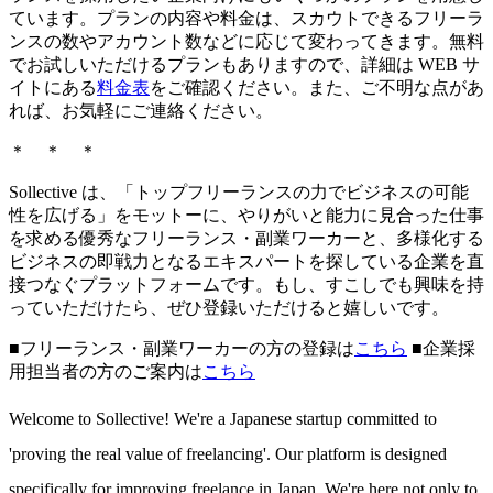
ています。プランの内容や料金は、スカウトできるフリーラ
ンスの数やアカウント数などに応じて変わってきます。無料
でお試しいただけるプランもありますので、詳細は WEB サ
イトにある
料金表
をご確認ください。また、ご不明な点があ
れば、お気軽にご連絡ください。
＊ ＊ ＊
Sollective は、「トップフリーランスの力でビジネスの可能
性を広げる」をモットーに、やりがいと能力に見合った仕事
を求める優秀なフリーランス・副業ワーカーと、多様化する
ビジネスの即戦力となるエキスパートを探している企業を直
接つなぐプラットフォームです。もし、すこしでも興味を持
っていただけたら、ぜひ登録いただけると嬉しいです。
■フリーランス・副業ワーカーの方の登録は
こちら
■
企業採
用担当者の方のご案内は
こちら
Welcome to Sollective! We're a Japanese startup committed to
'proving the real value of freelancing'. Our platform is designed
specifically for improving freelance in Japan. We're here not only to