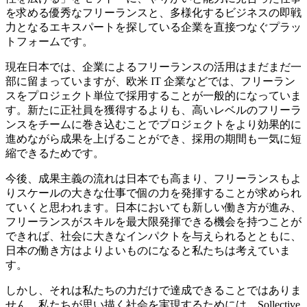
を求める優秀なフリーランスと、多様化するビジネスの即戦
力となるエキスパートを探している企業を直接つなぐプラッ
トフォーム
です。
現在日本では、企業によるフリーランスの活用はまだまだ一
部に留まっていますが、欧米 IT 企業などでは、フリーラン
スをプロジェクト単位で採用することが一般的になっていま
す。
新たに正社員を獲得するよりも、高いレベルのフリーラ
ンスをチームに巻き込むことでプロジェクトをより効果的に
進めながら成果を上げることができ、採用の期間も一気に短
縮できる
ためです。
今後、成果主義の流れは日本でも高まり、フリーランスもよ
りスケールの大きな仕事で個の力を発揮することが求められ
ていくと思われます。日本においても新しい働き方が進み、
フリーランスがスキルを最大限発揮できる機会を持つことが
できれば、社会に大きなインパクトを与えられる
とともに、
日本の働き方はよりよいものになると私たちは考えていま
す。
しかし、それは私たちの力だけで達成できることではありま
せん。
私たちが思い描く社会を実現するためには、Sollective