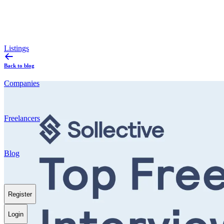
Listings
Back to blog
Companies
Freelancers
Blog
Register
Login