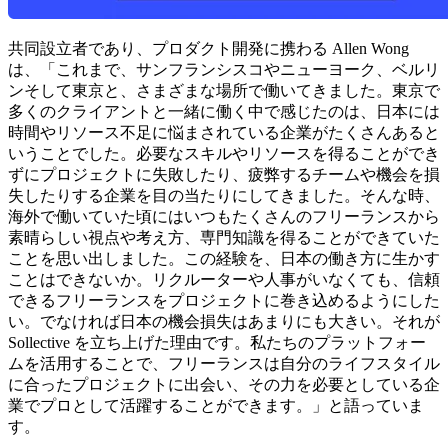
共同設立者であり、プロダクト開発に携わる Allen Wong
は、「これまで、サンフランシスコやニューヨーク、ベルリ
ンそして東京と、さまざまな場所で働いてきました。東京で
多くのクライアントと一緒に働く中で感じたのは、
日本には
時間やリソース不足に悩まされている企業がたくさんある
と
いうことでした。必要なスキルやリソースを得ることができ
ずにプロジェクトに失敗したり、疲弊するチームや機会を損
失したりする企業を目の当たりにしてきました。そんな時、
海外で働いていた頃にはいつもたくさんのフリーランスから
素晴らしい視点や考え方、専門知識を得ることができていた
ことを思い出しました。この経験を、日本の働き方に生かす
ことはできないか。リクルーターや人事がいなくても、信頼
できるフリーランスをプロジェクトに巻き込めるようにした
い。でなければ日本の機会損失はあまりにも大きい。それが
Sollective を立ち上げた理由です。私たちのプラットフォー
ムを活用することで、フリーランスは自分のライフスタイル
に合ったプロジェクトに出会い、その力を必要としている企
業でプロとして活躍することができます。」と語っていま
す。