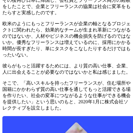
その後再び日本に帰国し、会社員とフリーランス両方の経験
をしたことで、
企業とフリーランスの協業は社会に変革をも
たらす
と実感したのです。
欧米のように
もっとフリーランスが企業の軸となるプロジェ
クトに関われたら、効果的なチームが生まれ革新につながる
のではないか、人材やビジネスの機会損失を防げるのではな
いか。
優秀なフリーランスは増えているのに、採用にかかる
時間が長すぎたり、単にタスクをこなしたりするだけではも
ったいない。
彼らがもっと活躍するためには、より質の高い仕事、企業、
人に出会えることが必要
なのではないかと私は感じました。
そこで、
「高いスキルを持ったフリーランスが、住む場所や
国籍にかかわらず質の高い仕事を通してもっと活躍できる場
を作りたい、社会の変革につながるような仕事ができる機会
を提供したい」
という思いのもと、2020年1月に株式会社ソ
レクティブを設立しました。