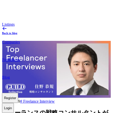
Listings
Back to blog
Companies
Freelancers
Blog
Register
2025.10.09
#
Freelance Interview
Login
フリーランスの戦略コンサルタントが