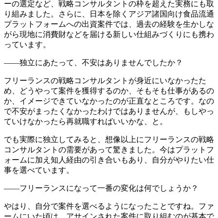
ーの選定など、戦略コンサルタントの枠を超えた実務にも取
り組みました。さらに、日本を除くアジア諸国向け食品流通
プラットフォームへの出資案件では、過去の経験を生かしな
がら現地に消費財などを届ける新しい仕組みづくりにも携わ
っています。
――独立にあたって、不安はありませんでしたか？
フリーランスの戦略コンサルタントが身近にいなかったた
め、どうやって案件を獲得するのか、そもそも仕事があるの
か、イメージできていなかったのが正直なところです。なの
で不安がまったくなかったわけではありませんが、もしやっ
ていけなかったら再就職すればいいかな、と。
でも実際に独立してみると、
想像以上にフリーランスの戦略
コンサルタントの需要があって驚きました
。今はプラットフ
ォームに加え知人経由の引き合いもあり、自分がやりたい仕
事を選べています。
――フリーランスになって一番の変化は何でしょうか？
やはり、
自分で案件を選べるようになった
ことですね。ファ
ームにいた頃は、アサインされた案件に取り組むのが基本で