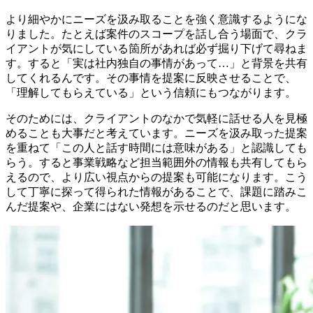
より細やかにニーズを汲み取ることを強く意識するようにな
りました。たとえば案件のスコープを話し合う場面で、クラ
イアントが気にしている箇所があれば必ず掘り下げて尋ねま
す。すると「実は社内独自の事情があって…」と背景を共有
してくれるんです。その事情を提案に反映させることで、
「理解してもらえている」という信頼にもつながります。
そのためには、クライアントのなかで
気軽に話せる人を見極
めること
も大事だと考えています。ニーズを汲み取った提案
を重ねて「この人と話す時間には意味がある」と認識しても
らう。すると事業戦略など担当範囲外の情報も共有してもら
えるので、より広い視点からの提案も可能になります。こう
して
丁寧に探って得られた情報があることで、課題に踏みこ
んだ提案や、企業にはない発想を示せる
のだと思います。