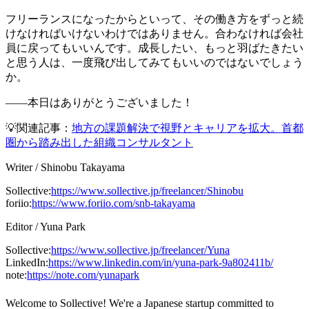
フリーランスになったからといって、その働き方をずっと続
けなければいけないわけではありません。合わなければ会社
員に戻ってもいいんです。成長したい、もっと羽ばたきたい
と思う人は、一度飛び出してみてもいいのではないでしょう
か。
――本日はありがとうございました！
💡関連記事：
地方の課題解決で視野とキャリアを拡大。首都
圏から踏み出した組織コンサルタント
Writer
/
Shinobu Takayama
Sollective
:
https://www.sollective.jp/freelancer/Shinobu
foriio
:
https://www.foriio.com/snb-takayama
Editor
/
Yuna Park
Sollective
:
https://www.sollective.jp/freelancer/Yuna
LinkedIn
:
https://www.linkedin.com/in/yuna-park-9a802411b/
note
:
https://note.com/yunapark
Welcome to Sollective! We're a Japanese startup committed to