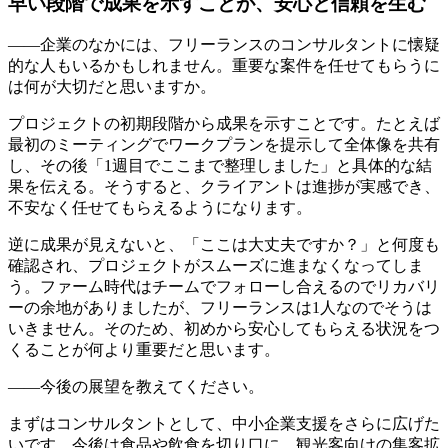
早い段階で成果を示すことが、安心と信頼を生む
――企業のなかには、フリーランスのコンサルタントに懐疑
的な人もいるかもしれません。重要な案件を任せてもらうに
は何が大切だと思いますか。
プロジェクトの初期段階から成果を示すこと
です。たとえば
最初のミーティングでワークプランを提示して全体像を共有
し、その後「1週目でここまで整理しました」と具体的な結
果を伝える。そうすると、クライアントは進捗が実感でき、
不安なく任せてもらえるようになります。
逆に成果が見えないと、「ここは大丈夫ですか？」と何度も
確認され、プロジェクトがスムーズに進まなくなってしま
う。ファーム時代はチームでフォローし合えるのでリカバリ
ーの余地がありましたが、フリーランスは1人なのでそうは
いきません。そのため、
初めから安心してもらえる状況をつ
くることが何より重要
だと思います。
――今後の展望を教えてください。
まずはコンサルタントとして、中小企業支援をさらに広げた
いです。今後は食品や飲食を切り口に、観光客向けの集客拡