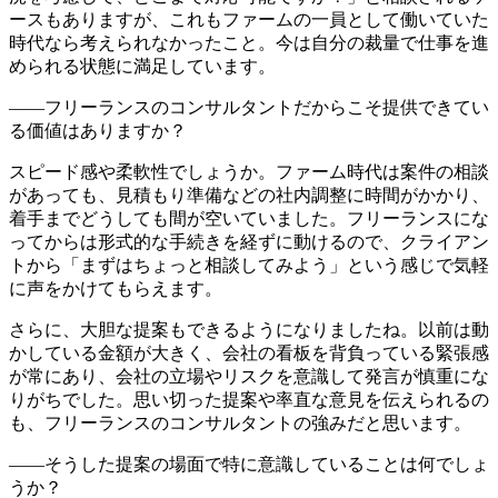
ースもありますが、これもファームの一員として働いていた
時代なら考えられなかったこと。今は自分の裁量で仕事を進
められる状態に満足しています。
――フリーランスのコンサルタントだからこそ提供できてい
る価値はありますか？
スピード感や柔軟性でしょうか。ファーム時代は案件の相談
があっても、見積もり準備などの社内調整に時間がかかり、
着手までどうしても間が空いていました。フリーランスにな
ってからは形式的な手続きを経ずに動けるので、
クライアン
トから「まずはちょっと相談してみよう」という感じで気軽
に声をかけてもらえます
。
さらに、大胆な提案もできるようになりましたね。以前は動
かしている金額が大きく、会社の看板を背負っている緊張感
が常にあり、会社の立場やリスクを意識して発言が慎重にな
りがちでした。
思い切った提案や率直な意見を伝えられるの
も、フリーランスのコンサルタントの強み
だと思います。
――そうした提案の場面で特に意識していることは何でしょ
うか？