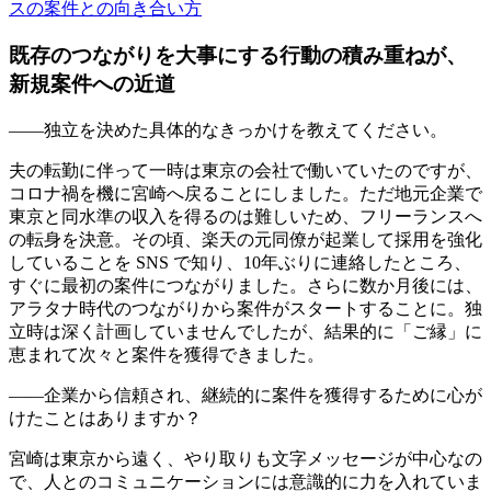
スの案件との向き合い方
既存のつながりを大事にする行動の積み重ねが、
新規案件への近道
――独立を決めた具体的なきっかけを教えてください。
夫の転勤に伴って一時は東京の会社で働いていたのですが、
コロナ禍を機に宮崎へ戻ることにしました。ただ地元企業で
東京と同水準の収入を得るのは難しいため、フリーランスへ
の転身を決意。その頃、楽天の元同僚が起業して採用を強化
していることを SNS で知り、10年ぶりに連絡したところ、
すぐに最初の案件につながりました。さらに数か月後には、
アラタナ時代のつながりから案件がスタートすることに。
独
立時は深く計画していませんでしたが、結果的に「ご縁」に
恵まれて次々と案件を獲得できました。
――企業から信頼され、継続的に案件を獲得するために心が
けたことはありますか？
宮崎は東京から遠く、やり取りも文字メッセージが中心なの
で、
人とのコミュニケーションには意識的に力を入れていま