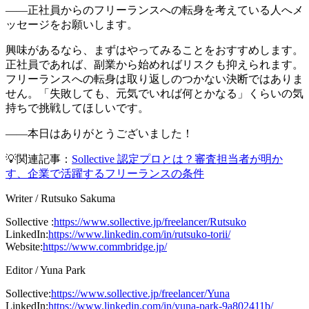
――正社員からのフリーランスへの転身を考えている人へメ
ッセージをお願いします。
興味があるなら、まずはやってみることをおすすめします。
正社員であれば、副業から始めればリスクも抑えられます。
フリーランスへの転身は取り返しのつかない決断ではありま
せん。「失敗しても、元気でいれば何とかなる」くらいの気
持ちで挑戦してほしいです。
――本日はありがとうございました！
💡関連記事：
Sollective 認定プロとは？審査担当者が明か
す、企業で活躍するフリーランスの条件
Writer
/
Rutsuko Sakuma
Sollective
:
https://www.sollective.jp/freelancer/Rutsuko
LinkedIn
:
https://www.linkedin.com/in/rutsuko-torii/
Website
:
https://www.commbridge.jp/
Editor
/
Yuna Park
Sollective
:
https://www.sollective.jp/freelancer/Yuna
LinkedIn
:
https://www.linkedin.com/in/yuna-park-9a802411b/