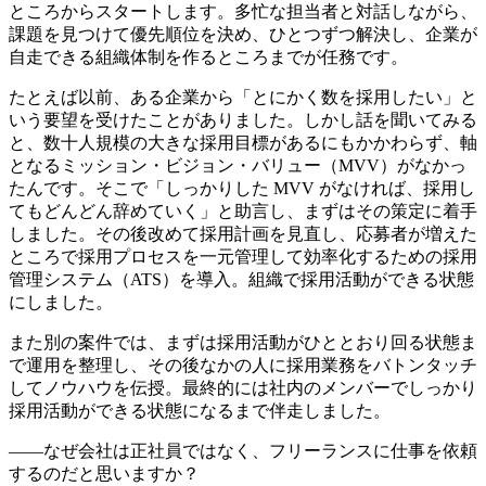
ところからスタートします。多忙な担当者と対話しながら、
課題を見つけて優先順位を決め、ひとつずつ解決し、企業が
自走できる組織体制を作るところまでが任務です。
たとえば以前、ある企業から「とにかく数を採用したい」と
いう要望を受けたことがありました。しかし話を聞いてみる
と、数十人規模の大きな採用目標があるにもかかわらず、軸
となるミッション・ビジョン・バリュー（MVV）がなかっ
たんです。そこで「しっかりした MVV がなければ、採用し
てもどんどん辞めていく」と助言し、まずはその策定に着手
しました。その後改めて採用計画を見直し、応募者が増えた
ところで採用プロセスを一元管理して効率化するための採用
管理システム（ATS）を導入。組織で採用活動ができる状態
にしました。
また別の案件では、まずは採用活動がひととおり回る状態ま
で運用を整理し、その後なかの人に採用業務をバトンタッチ
してノウハウを伝授。最終的には社内のメンバーでしっかり
採用活動ができる状態になるまで伴走しました。
――なぜ会社は正社員ではなく、フリーランスに仕事を依頼
するのだと思いますか？