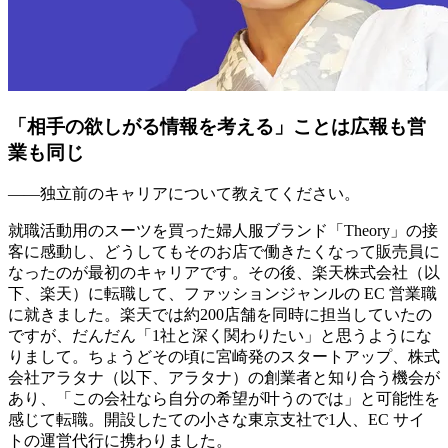
「相手の欲しがる情報を考える」ことは広報も営
業も同じ
――独立前のキャリアについて教えてください。
就職活動用のスーツを買った婦人服ブランド「Theory」の接
客に感動し、どうしてもそのお店で働きたくなって販売員に
なったのが最初のキャリアです。その後、楽天株式会社（以
下、楽天）に転職して、ファッションジャンルの EC 営業職
に就きました。楽天では約200店舗を同時に担当していたの
ですが、だんだん「1社と深く関わりたい」と思うようにな
りまして。ちょうどその頃に宮崎発のスタートアップ、株式
会社アラタナ（以下、アラタナ）の創業者と知り合う機会が
あり、「この会社なら自分の希望が叶うのでは」と可能性を
感じて転職。開設したての小さな東京支社で1人、EC サイ
トの運営代行に携わりました。