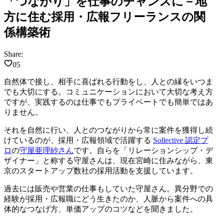
「つながり」を仕事のチャンスに－地
方に住む採用・広報フリーランスの関
係構築術
Share:
05
自然体で接し、相手に喜ばれる行動をし、人との縁をいつま
でも大切にする。コミュニケーションにおいて大切な考え方
ですが、実践するのは仕事でもプライベートでも簡単ではあ
りません。
それを自然に行い、人とのつながりから常に案件を獲得し続
けているのが、採用・広報領域で活躍する
Sollective 認定プ
ロ
の
守屋亜理紗さん
です。自らを「リレーションシップ・デ
ザイナー」と称する守屋さんは、現在宮崎に住みながら、東
京のスタートアップ数社の採用活動を支援しています。
過去には販売や営業の仕事もしていた守屋さん。異分野での
経験が採用・広報職にどう生きたのか、人脈から案件への具
体的なつなげ方、単価アップのコツなどを聞きました。