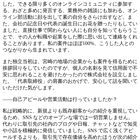
した。
できる限り多くのオンラインコミュニティに参加す
る、わざと多めに発言する、業務外の雑談にも加わる、オン
ライン部活動に顔を出して素の自分をさらけ出すなど。ま
た、会社の記念日や代表の誕生日にお花を贈ったりもしてい
ました。
直接仕事で関わらない人にも自分を知ってもらうこ
とで、その人が転職や起業をした際に思い出して連絡をくれ
ることがあります。
私の案件はほぼ100%、こうした人との
つながりから生まれています。
また独立当初は、宮崎の地場の企業からも案件を得るために
挨拶回りをしていたのですが、個人の名刺を見て信用面で不
安に思われることを避けたかったので株式会社を設立しまし
た。「代表取締役」の肩書のおかげで、安心して話を聞いて
いただけた気がします。
――自己アピールや営業活動は行っていましたか？
私は戦略的に、新規よりも既存顧客からの紹介を重視してい
るため、SNS などのオープンな場では一切営業しません。
代わりに取引先の社内のブログや日報、チャットなどで知見
や小話を積極的に発信していました。
SNS で広く浅くアピ
ールするよりも、取引先で存在価値を高めたほうが次の紹介