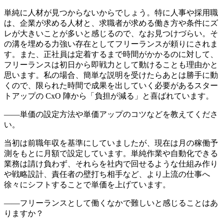
単純に人材が見つからないからでしょう。特に人事や採用職
は、企業が求める人材と、求職者が求める働き方や条件にズ
レが大きいことが多いと感じるので、なお見つけづらい。そ
の溝を埋める力強い存在としてフリーランスが頼りにされま
す。また、正社員は定着するまで時間がかかるのに対して、
フリーランスは初日から即戦力として動けることも理由かと
思います。
私の場合、簡単な説明を受けたらあとは勝手に動
くので、限られた時間で成果を出していく必要があるスター
トアップの CxO 陣から「負担が減る」と喜ばれています。
――単価の設定方法や単価アップのコツなどを教えてくださ
い。
当初は前職年収を基準にしていましたが、現在は月の稼働予
測をもとに月額で設定しています。単純作業や自動化できる
業務は請け負わず、それらを社内で回せるような仕組み作り
や戦略設計、責任者の壁打ち相手など、
より上流の仕事へ
徐々にシフトすることで単価を上げています。
――フリーランスとして働くなかで難しいと感じることはあ
りますか？