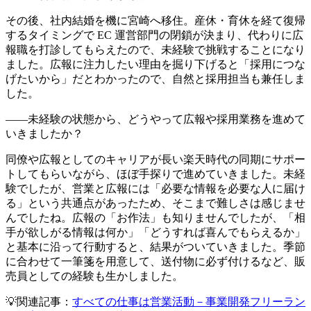
その後、社内結婚を機に宮崎へ移住。産休・育休を経て復帰
するタイミングで EC 運営部門の閉鎖が決まり、代わりに広
報職を打診してもらえたので、未経験で挑戦することになり
ました。広報に注力したい理由を掘り下げると「採用につな
げたいから」だとわかったので、自然と採用担当も兼任しま
した。
――未経験の状態から、どうやって広報や採用業務を進めて
いきましたか？
同僚や広報としてのキャリアが長い楽天時代の同期にサポー
トしてもらいながら、ほぼ手探りで進めていきました。未経
験でしたが、営業と広報には「必要な情報を必要な人に届け
る」という共通点があったため、そこまで難しさは感じませ
んでしたね。
広報の「お作法」も知りませんでしたが、「相
手が欲しがる情報は何か」「どうすれば喜んでもらえるか」
と基本に沿って行動すると、結果がついていきました。
季節
に合わせて一筆箋を用意して、送付物に必ず付けるなど、販
売員としての経験も生かしました。
💡関連記事：
すべての仕事は営業活動－事業開発フリーラン