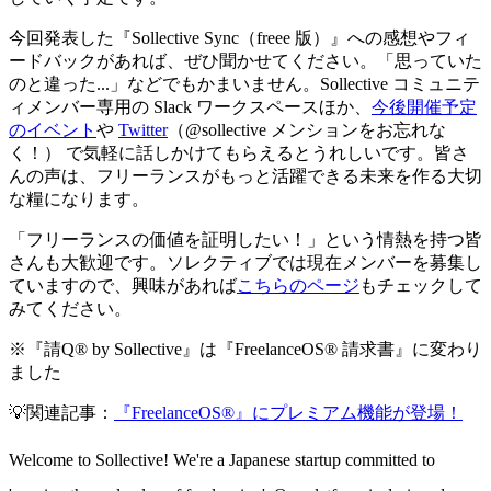
今回発表した『Sollective Sync（freee 版）』への感想やフィ
ードバックがあれば、ぜひ聞かせてください。「思っていた
のと違った...」などでもかまいません。Sollective コミュニテ
ィメンバー専用の Slack ワークスペースほか、
今後開催予定
のイベント
や
Twitter
（@sollective メンションをお忘れな
く！） で気軽に話しかけてもらえるとうれしいです。皆さ
んの声は、フリーランスがもっと活躍できる未来を作る大切
な糧になります。
「フリーランスの価値を証明したい！」という情熱を持つ皆
さんも大歓迎です。ソレクティブでは現在メンバーを募集し
ていますので、興味があれば
こちらのページ
もチェックして
みてください。
※『請Q® by Sollective』は『FreelanceOS® 請求書』に変わり
ました
💡関連記事：
『FreelanceOS®』にプレミアム機能が登場！
Welcome to Sollective! We're a Japanese startup committed to