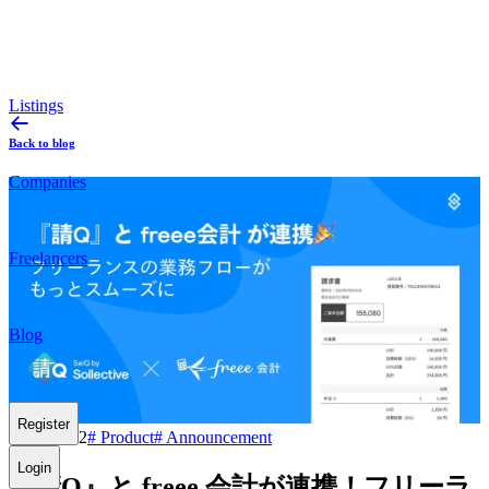
Listings
Back to blog
Companies
Freelancers
Blog
Register
2023.03.22
#
Product
#
Announcement
Login
『請Q』と freee 会計が連携！フリーラ