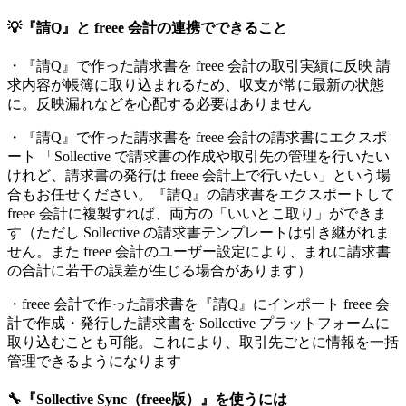
💡『請Q』と freee 会計の連携でできること
・『請Q』で作った請求書を freee 会計の取引実績に反映
請
求内容が帳簿に取り込まれるため、収支が常に最新の状態
に。反映漏れなどを心配する必要はありません
・
『
請Q
』
で作った請求書を freee 会計の請求書にエクスポ
ート
「Sollective で請求書の作成や取引先の管理を行いたい
けれど、請求書の発行は freee 会計上で行いたい」という場
合もお任せください。『請Q』の請求書をエクスポートして
freee 会計に複製すれば、両方の「いいとこ取り」ができま
す（ただし Sollective の請求書テンプレートは引き継がれま
せん。また freee 会計のユーザー設定により、まれに請求書
の合計に若干の誤差が生じる場合があります）
・freee 会計で作った請求書を
『
請Q
』
にインポート
freee 会
計で作成・発行した請求書を Sollective プラットフォームに
取り込むことも可能。これにより、取引先ごとに情報を一括
管理できるようになります
🔧『Sollective Sync（freee版）』を使うには