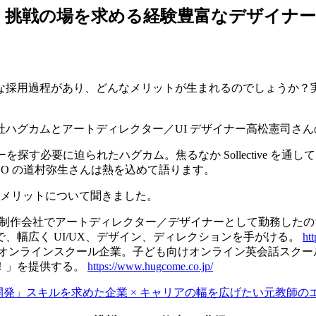
× 挑戦の場を求める経験豊富なデザイナ
な採用過程があり、どんなメリットが生まれるのでしょうか？
ハグカムとアートディレクター／UI デザイナー高松憲司さん
を探す必要に迫られたハグカム。焦るなか Sollective を
EO の道村弥生さんは熱を込めて語ります。
たメリットについて聞きました。
 制作会社でアートディレクター／デザイナーとして勤務したのち、201
、幅広く UI/UX、デザイン、ディレクションを手がける。
ht
ンラインスクール企業。子ども向けオンライン英会話スクール「
！」を提供する。
https://www.hugcome.co.jp/
開発」スキルを求めた企業 × キャリアの幅を広げたい元教師の