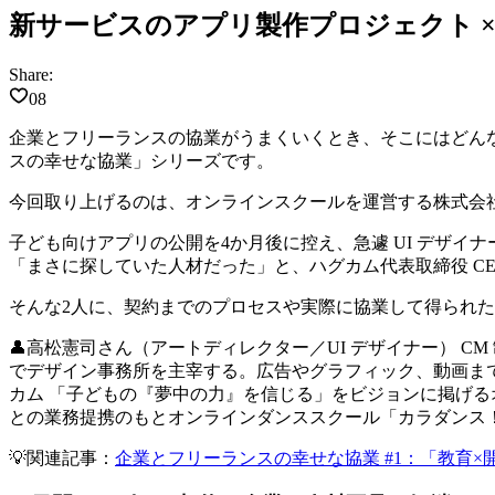
新サービスのアプリ製作プロジェクト 
Share:
08
企業とフリーランスの協業がうまくいくとき、そこにはどん
スの幸せな協業」シリーズです。
今回取り上げるのは、オンラインスクールを運営する株式会社
子ども向けアプリの公開を4か月後に控え、急遽 UI デザイナー
「まさに探していた人材だった」と、ハグカム代表取締役 C
そんな2人に、契約までのプロセスや実際に協業して得られ
👤
高松憲司さん（アートディレクター／UI デザイナー）
CM
でデザイン事務所を主宰する。広告やグラフィック、動画まで
カム
「子どもの『夢中の力』を信じる」をビジョンに掲げるオ
との業務提携のもとオンラインダンススクール「カラダンス
💡関連記事：
企業とフリーランスの幸せな協業 #1：「教育×